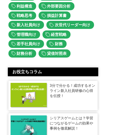
利益構造
外部要因分析
戦略思考
損益計算書
新入社員向け
次世代リーダー向け
管理職向け
経営戦略
若手社員向け
財務
財務分析
貸借対照表
お役立ちコラム
3分で分かる！成功するオン
ライン新入社員研修の心得
を伝授！
シリアスゲームとは？学習
につながるゲームの効果や
事例を徹底解説！