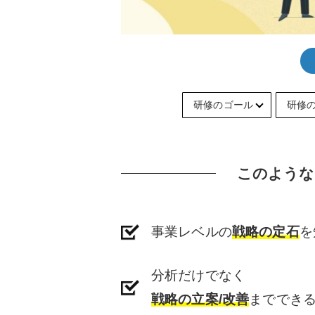
研修のゴール
研修
このような
事業レベルの
戦略の定石
を
分析だけでなく
戦略の立案/改善
まででき