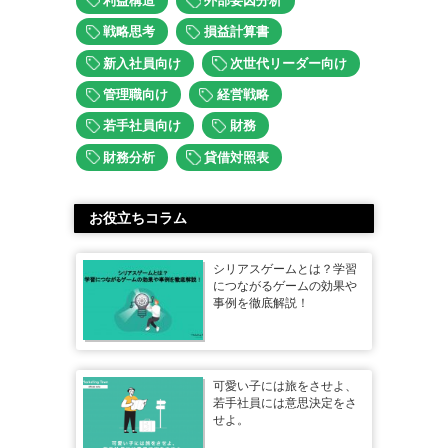
利益構造
外部要因分析
戦略思考
損益計算書
新入社員向け
次世代リーダー向け
管理職向け
経営戦略
若手社員向け
財務
財務分析
貸借対照表
お役立ちコラム
シリアスゲームとは？学習
につながるゲームの効果や
事例を徹底解説！
可愛い子には旅をさせよ、
若手社員には意思決定をさ
せよ。