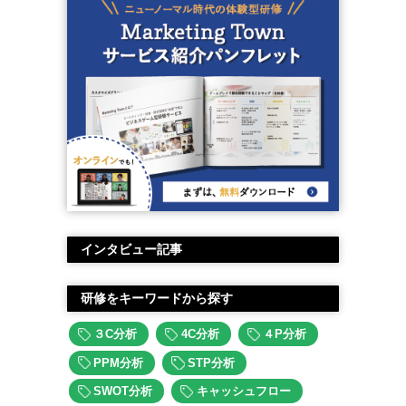
インタビュー記事
研修をキーワードから探す
３C分析
4C分析
４P分析
PPM分析
STP分析
SWOT分析
キャッシュフロー