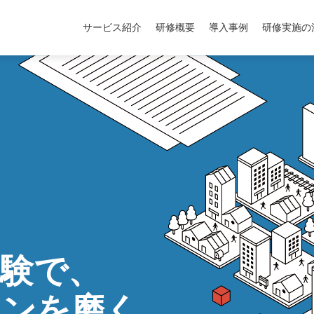
サービス紹介
研修概要
導入事例
研修実施の
験で、
ョンを磨く